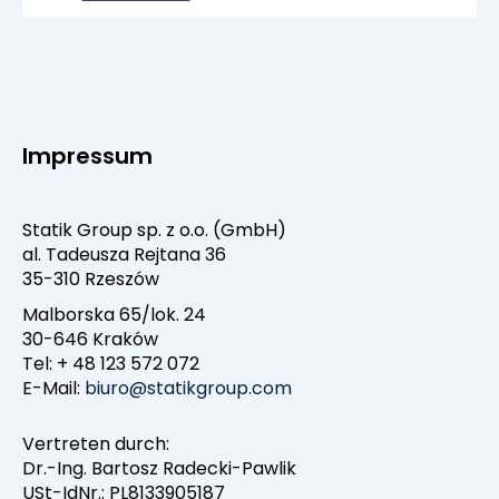
Impressum
Statik Group sp. z o.o. (GmbH)
al. Tadeusza Rejtana 36
35-310 Rzeszów
Malborska 65/lok. 24
30-646 Kraków
Tel: + 48 123 572 072
E-Mail:
biuro@statikgroup.com
Vertreten durch:
Dr.-Ing. Bartosz Radecki-Pawlik
USt-IdNr.: PL8133905187