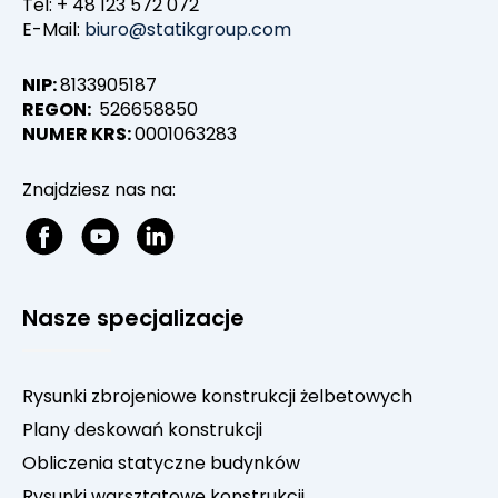
Tel: + 48 123 572 072
E-Mail:
biuro@statikgroup.com
NIP:
8133905187
REGON:
526658850
NUMER KRS:
0001063283
Znajdziesz nas na:
Nasze specjalizacje
Rysunki zbrojeniowe konstrukcji żelbetowych
Plany deskowań konstrukcji
Obliczenia statyczne budynków
Rysunki warsztatowe konstrukcji