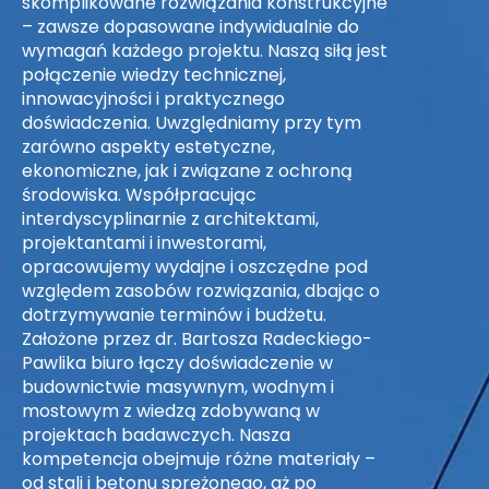
skomplikowane rozwiązania konstrukcyjne
– zawsze dopasowane indywidualnie do
wymagań każdego projektu. Naszą siłą jest
połączenie wiedzy technicznej,
innowacyjności i praktycznego
doświadczenia. Uwzględniamy przy tym
zarówno aspekty estetyczne,
ekonomiczne, jak i związane z ochroną
środowiska. Współpracując
interdyscyplinarnie z architektami,
projektantami i inwestorami,
opracowujemy wydajne i oszczędne pod
względem zasobów rozwiązania, dbając o
dotrzymywanie terminów i budżetu.
Założone przez dr. Bartosza Radeckiego-
Pawlika biuro łączy doświadczenie w
budownictwie masywnym, wodnym i
mostowym z wiedzą zdobywaną w
projektach badawczych. Nasza
kompetencja obejmuje różne materiały –
od stali i betonu sprężonego, aż po